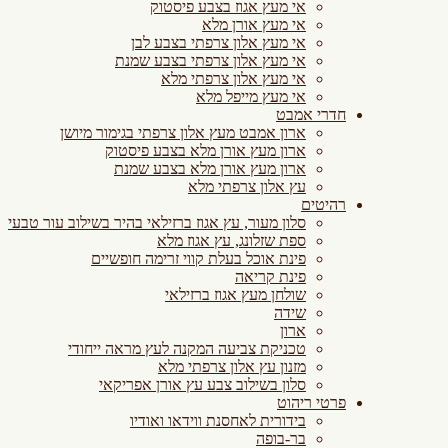
אי מעץ אגוז בצבע פיסטוק
אי מעץ אורן מלא
אי מעץ אלון צרפתי בצבע לבן
אי מעץ אלון צרפתי בצבע שמנת
אי מעץ אלון צרפתי מלא
אי מעץ מייפל מלא
חדרי אמבט
ארון אמבט מעץ אלון צרפתי בגימור מיושן
ארון מעץ אורן מלא בצבע פיסטוק
ארון מעץ אורן מלא בצבע שמנת
עץ אלון צרפתי מלא
רהיטים
סלון מעור, עץ אגוז ברזילאי בהיר בשילוב עור טבעי
ספת שזלונג, עץ אגוז מלא
פינת אוכל בעלת קווי זרימה חופשיים
פינת קריאה
שולחן מעץ אגוז ברזילאי
שידה
ארון
טכניקת צביעה המקנה לעץ מראה ייחודי
מזנון עץ אלון צרפתי מלא
סלון בשילוב צבע עץ אורן אפריקאי
פרטי ריהוט
בידורית לאחסנת ווידאו ואודיו
בר-בופה