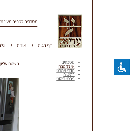
מטבחים כפריים מעץ מל
דף הבית
אודות
גלר
מטבחים
משטח עליון,
אי למטבח
חדרי אמבט
רהיטים
פרטי ריהוט