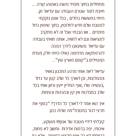
מתחילים בחיוך ותמיד משהו באמצע קורה…..
חייבת לומר שטרם העבודה עם עדיאל חן,
הייתי בחששות גדולים , בכל אופן נזקקתי
למטבח שלם חדש לחלוטין, בתוך שיפוץ גדול
מימדים… ואז הבנתי שכל זה לא מתקרב
למציאות וגם לא לחוויה, אותה חוויתי בעבודה
עם עדיאל .משיצאנו לדרך הפכה
להרפתקאה מדהימה כאילו הייתי חלק מעדת
המטיילים ב״קוסם מארץ עוץ״…
עדיאל ליווה אותי מרגע התכנון באוויר
וההמלצות, וכן לאורך כל שלב קטן עד גדול
,בעשייה שלו ,ואף המליץ ייעץ וכיוון אותי בכל
שלב בסבלנות אין קץ ובהגינות ונעימות.
איך הוא אמר לי לאורך כל הדרך? ״בסוף את
תרצי לגור במטבח״מה שהיה נכון.
קיבלתי לידיי מטבח של אמן!!!! מושקע,
איכותי, יפה ברמות אדירות -וחשוב לא פחות,
הרווחתי לא רק איש מקצוע למופת , אלא גם