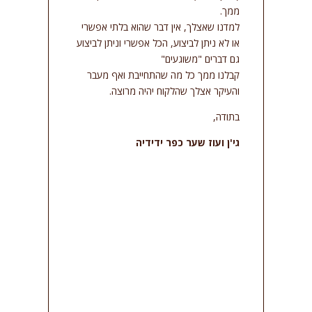
סמן קישורים
ממך.
font_download
למדנו שאצלך, אין דבר שהוא בלתי אפשרי
אפס
cached
או לא ניתן לביצוע, הכל אפשרי וניתן לביצוע
את
גם דברים "משוגעים"
כל
קבלנו ממך כל מה שהתחייבת ואף מעבר
האפשרויות
והעיקר אצלך שהלקוח יהיה מרוצה.
בתודה,
גי'ן ועוז שער כפר ידידיה