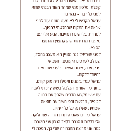
ובינהם עדיאל. השארתי הודעה ולמחרת כבר
קיבלתי טלפון ממי שמהר מאוד הבנתי שהוא
לפני כל דבר – בנאדם!
עדיאל הקדיש לי לא מעט מזמנו עוד לפני
שראה את המקום שהחלטתי להפוך..
למחרת, בלי שום התחייבות הגיע אליי עם
סקיצות מדהימות שהן קמצוץ מהתוצר
הסופי..
לפני שעדיאל נגר מצויין הוא מעצב בחסד,
שם לב לפרטים הקטנים, חושב על
פרקטיקה, איכות ועיצוב בלעדי שמותאם
במיוחד ללקוח..
עדיאל עמד בזמנים ואפילו היה מוכן קודם,
בתוך כל העומס והבלבול בשיפוץ זכיתי לעבוד
עם איש מקצוע מדהים שהפך את החויה
לכיפית, מרגשת והכי חשוב עם תוצאה
איכותית שעלתה על כל דימיון..
עדיאל כל יום שאני פותחת מגירה שמחליקה
אלי בקלות ונסגרת בקצב הנכון אני חושבת
כמה אני מרוצה מהבחירה שלי בך. הפכת לי