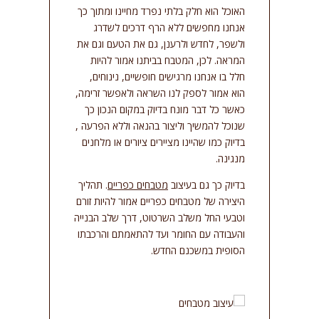
סמן קישורים
האוכל הוא חלק בלתי נפרד מחיינו ומתוך כך
font_download
אנחנו מחפשים ללא הרף דרכים לשדרג
אפס
cached
ולשפר, לחדש ולרענן, גם את הטעם וגם את
את
המראה. לכן, המטבח בביתנו אמור להיות
כל
חלל בו אנחנו מרגישים חופשיים, נינוחים,
האפשרויות
הוא אמור לספק לנו השראה ולאפשר זרימה,
כאשר כל דבר מונח בדיוק במקום הנכון כך
שנוכל להמשיך וליצור בהנאה וללא הפרעה ,
בדיוק כמו שהיינו מציירים ציורים או מלחנים
מנגינה.
בדיוק כך גם בעיצוב
מטבחים כפריים
. תהליך
היצירה של מטבחים כפריים אמור להיות זורם
וטבעי החל משלב השרטוט, דרך שלב הבנייה
והעבודה עם החומר ועד להתאמתם והרכבתו
הסופית במשכנם החדש.