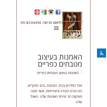
השבת את ההבזקים
visibility_off
לתיאום פגישה: 09-8344456
סמן כותרות
title
צבע רקע
settings
להקטין את התצוגה
zoom_out
התקרב
zoom_in
האמנות בעיצוב
מטבחים כפריים
הקטן את הגופן
remove_circle_outline
הגדל את הגופן
add_circle_outline
גופן קריא
spellcheck
מכל החדרים בבית, המטבח, ברוב המקרים,
ניגודיות בהירה
brightness_high
הינו מרכז היצירה והיצירתיות, אשר ממנו
ניגודיות כהה
brightness_low
מופקות רוב יצירות האמנות שלנו -האוכל
שלנו.
קו תחתון קישורים
format_underlined