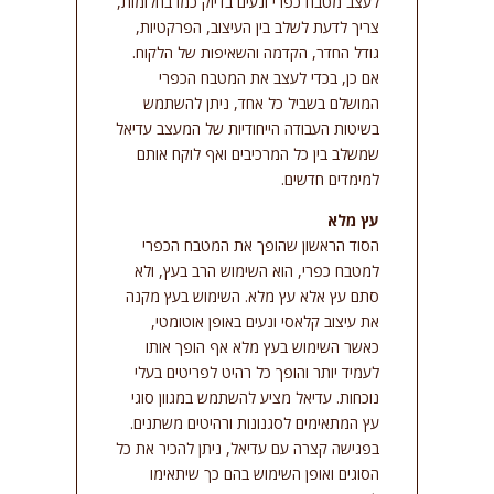
לעצב מטבח כפרי ונעים בדיוק כמו בחלומות,
סמן קישורים
font_download
צריך לדעת לשלב בין העיצוב, הפרקטיות,
גודל החדר, הקדמה והשאיפות של הלקוח.
אפס
cached
אם כן, בכדי לעצב את המטבח הכפרי
את
המושלם בשביל כל אחד, ניתן להשתמש
כל
בשיטות העבודה הייחודיות של המעצב עדיאל
האפשרויות
שמשלב בין כל המרכיבים ואף לוקח אותם
למימדים חדשים.
עץ מלא
הסוד הראשון שהופך את המטבח הכפרי
למטבח כפרי, הוא השימוש הרב בעץ, ולא
סתם עץ אלא עץ מלא. השימוש בעץ מקנה
את עיצוב קלאסי ונעים באופן אוטומטי,
כאשר השימוש בעץ מלא אף הופך אותו
לעמיד יותר והופך כל רהיט לפריטים בעלי
נוכחות. עדיאל מציע להשתמש במגוון סוגי
עץ המתאימים לסגנונות ורהיטים משתנים.
בפגישה קצרה עם עדיאל, ניתן להכיר את כל
הסוגים ואופן השימוש בהם כך שיתאימו