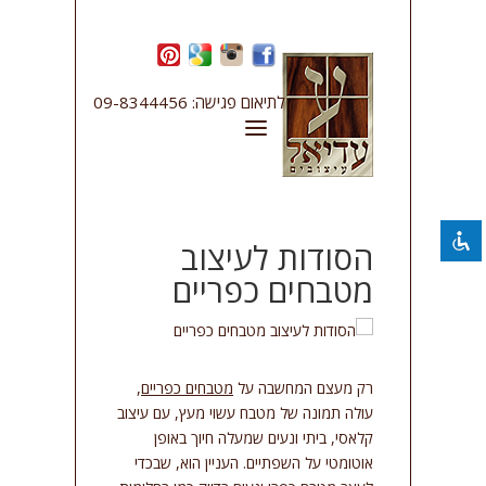
השבת את ההבזקים
visibility_off
לתיאום פגישה: 09-8344456
סמן כותרות
title
צבע רקע
settings
להקטין את התצוגה
zoom_out
התקרב
zoom_in
הסודות לעיצוב
מטבחים כפריים
הקטן את הגופן
remove_circle_outline
הגדל את הגופן
add_circle_outline
גופן קריא
spellcheck
רק מעצם המחשבה על
מטבחים כפריים
,
ניגודיות בהירה
brightness_high
עולה תמונה של מטבח עשוי מעץ, עם עיצוב
ניגודיות כהה
brightness_low
קלאסי, ביתי ונעים שמעלה חיוך באופן
אוטומטי על השפתיים. העניין הוא, שבכדי
קו תחתון קישורים
format_underlined