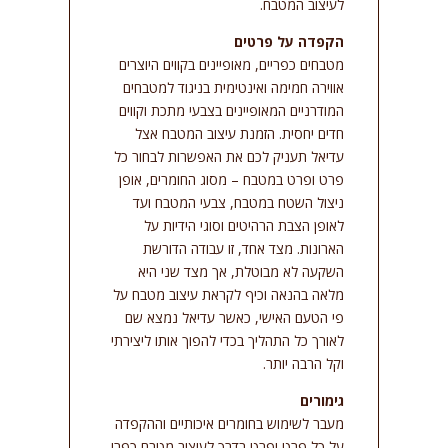
לעיצוב המטבח.
הקפדה על פרטים
מטבחים כפריים, מאופיינים בקווים היוצרים
אווירה חמימה ואינטימית בניגוד למטבחים
המודרניים המאופיינים בצבעי מתכת וקווים
חדים יחסית. הזמנת עיצוב המטבח אצל
עדיאל תעניק לכם את האפשרות לבחור כל
פרט ופרט במטבח – מסוג החומרים, אופן
ניצול השטח במטבח, צבעי המטבח ועד
לאופן הצבת הרהיטים וסוגי הידיות על
הארונות. מצד אחד, זו עבודה הדורשת
השקעה לא מבוטלת, אך מצד שני היא
מלאה בהנאה וכיף לקראת עיצוב מטבח על
פי הטעם האישי, כאשר עדיאל נמצא שם
לאורך כל התהליך בכדי להפוך אותו ליצירתי
וקל הרבה יותר.
גימורים
מעבר לשימוש בחומרים איכותיים וההקפדה
על כל פרט ופרט בדרך לעיצוב מטבח כפרי,