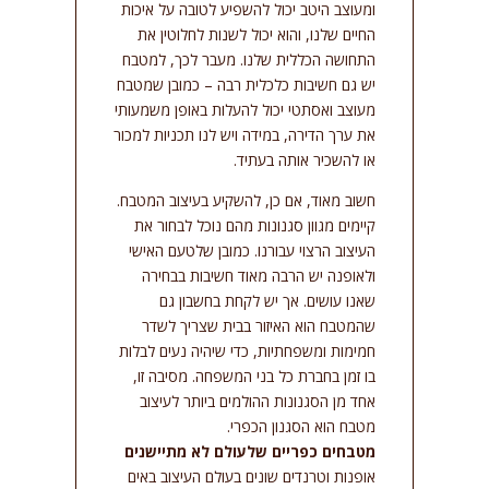
ומעוצב היטב יכול להשפיע לטובה על איכות
סמן קישורים
font_download
החיים שלנו, והוא יכול לשנות לחלוטין את
התחושה הכללית שלנו. מעבר לכך, למטבח
אפס
cached
יש גם חשיבות כלכלית רבה – כמובן שמטבח
את
מעוצב ואסתטי יכול להעלות באופן משמעותי
כל
האפשרויות
את ערך הדירה, במידה ויש לנו תכניות למכור
או להשכיר אותה בעתיד.
חשוב מאוד, אם כן, להשקיע בעיצוב המטבח.
קיימים מגוון סגנונות מהם נוכל לבחור את
העיצוב הרצוי עבורנו. כמובן שלטעם האישי
ולאופנה יש הרבה מאוד חשיבות בבחירה
שאנו עושים. אך יש לקחת בחשבון גם
שהמטבח הוא האיזור בבית שצריך לשדר
חמימות ומשפחתיות, כדי שיהיה נעים לבלות
בו זמן בחברת כל בני המשפחה. מסיבה זו,
אחד מן הסגנונות ההולמים ביותר לעיצוב
מטבח הוא הסגנון הכפרי.
מטבחים כפריים שלעולם לא מתיישנים
אופנות וטרנדים שונים בעולם העיצוב באים