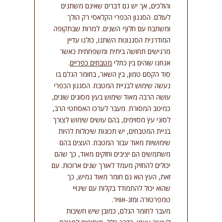
והולכים, אך יש גם דברים שאינם משתנים
לעולם. הסגנון הכפרי הקלאסי רק הולך
ומשתבח עם חלוף השנים. למרות שבתקופה
המודרנית הסגנונות השתנו, כולנו עדיין
מרגישים תחושה ביתית ומשפחתית כאשר
אנחנו שוהים בין כתלי
מטבחים כפריים
.
סוד הקסם טמון, בין השאר, בחומר הגלם בו
נעשה שימוש לבניית המטבח. הסגנון הכפרי
עושה הרבה מאוד שימוש בעץ מסוגים שונים,
כמיטב המסורת. מעבר לערכו האסתטי הרב,
לסוגי עץ מסוימים, בהם עושים שימוש לצורך
בניית המטבחים, יש תכונות שיכולות להיות
שימושיות מאוד עבור המטבח. העצים בהם
משתמשים הם יציבים וחזקים מאוד, כך שהם
יכולים להחזיק מעמד לאורך שנים ארוכות. עם
זאת, העץ הוא גם חומר מאוד גמיש, כך
שהוא יכול להתמודד בקלות עם שינויי
טמפרטורה ומזג-אוויר.
מעבר לחומר הגלם, כמובן שיש חשיבות