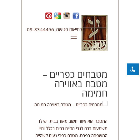
השבת את ההבזקים
visibility_off
לתיאום פגישה: 09-8344456
סמן כותרות
title
צבע רקע
settings
להקטין את התצוגה
zoom_out
התקרב
zoom_in
מטבחים כפריים –
מטבח באווירה
הקטן את הגופן
remove_circle_outline
חמימה
הגדל את הגופן
add_circle_outline
גופן קריא
spellcheck
ניגודיות בהירה
brightness_high
המטבח הוא איזור חשוב מאוד בבית. יש לו
ניגודיות כהה
brightness_low
משמעות רבה לגבי החיים בבית בכלל וחיי
קו תחתון קישורים
format_underlined
המשפחה בפרט. מטבח כפרי נעים לשהייה