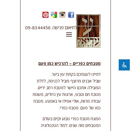
השבת את ההבזקים
visibility_off
לתיאום פגישה: 09-8344456
סמן כותרות
title
צבע רקע
settings
להקטין את התצוגה
zoom_out
מטבחים כפריים – להרגיש כמו פעם
התקרב
zoom_in
דמיינו לעצמכם בקתת עץ ביער.
הקטן את הגופן
remove_circle_outline
שביל אבנים מרוצף מוביל לכניסה, לדלת
הגדל את הגופן
add_circle_outline
המובילה אתכם היישר למטבח רחב ידיים.
מטבח חם וטבעי, ארונות עץ גדולים, משטח
גופן קריא
spellcheck
עבודה מרווח, אולי אפילו אי באמצע. מטבח
ניגודיות בהירה
brightness_high
כמו של פעם. מטבח כפרי.
ניגודיות כהה
brightness_low
המונח מטבח כפרי טבוע וקיים בעולם
קו תחתון קישורים
המטבחים מזה שנים. למול הטכנולוגיה
format_underlined