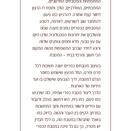
המתפתחת והמטבחים החדשניים,
סמן קישורים
font_download
המתכתיים, המודרניים, הולך ותופח לו הרצון
לחזור קצת אחורה. להרגיש כמו פעם.
אפס
cached
להתחבר שוב לשורשים, לאדמה, לטבע.
את
המטבחים הכפריים נותנים מענה שכזה
כל
ומשלבים את יתרונות הטכנולוגיה שלנו היום
האפשרויות
עם עץ טבעי, מלא וחמים ונותנים שלווה
ורוגע לחדר שברוב המשפחות מהווה המקום
הכי חשוב ומרכזי בבית – המטבח.
בעיצוב מטבחים כפריים ישנה חשיבות לכל
פרט ופרט, החל מהעץ שישמש כחומר
הגלם למטבח, דרך הצבעים שישולבו בו ועד
הידיות של הארונות .
הדרך ליצור מטבח כפרי אמיתי, כזה שירגיש
כמו פעם, כמו בית, היא לחשוב מהלב ולעבוד
עם הידיים ולשזור במתינות ותוך התחשבות
במרחב הקיים בין העבר וההווה. בדיוק כמו
באוכל שתבשלו במטבח הזה, בו לכל תבלין
יש מטרה, כך גם כל פינה במטבח הכפרי