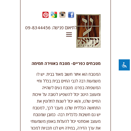
השבת את ההבזקים
visibility_off
לתיאום פגישה: 09-8344456
סמן כותרות
title
צבע רקע
settings
להקטין את התצוגה
zoom_out
מטבחים כפריים- מטבח באווירה חמימה
התקרב
zoom_in
המטבח הוא איזור חשוב מאוד בבית. יש לו
הקטן את הגופן
remove_circle_outline
משמעות רבה לגבי החיים בבית בכלל וחיי
הגדל את הגופן
add_circle_outline
המשפחה בפרט. מטבח נעים לשהייה
ומעוצב היטב יכול להשפיע לטובה על איכות
גופן קריא
spellcheck
החיים שלנו, והוא יכול לשנות לחלוטין את
ניגודיות בהירה
brightness_high
התחושה הכללית שלנו. מעבר לכך, למטבח
יש גם חשיבות כלכלית רבה- כמובן שמטבח
ניגודיות כהה
brightness_low
מעוצב ואסתטי יכול להעלות באופן משמעותי
קו תחתון קישורים
format_underlined
את ערך הדירה, במידה ויש לנו תכניות למכור