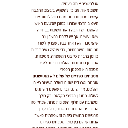
או להשכיר אותה בעתיד.
סמן קישורים
font_download
חשוב מאוד, אם כן, להשקיע בעיצוב המטבח.
אפס
קיימים מגוון סגנונות מהם נוכל לבחור את
cached
את
העיצוב הרצוי עבורנו. כמובן שלטעם האישי
כל
ולאופנה יש הרבה מאוד חשיבות בבחירה
האפשרויות
שאנו עושים. אך יש לקחת בחשבון גם
שהמטבח הוא האיזור בבית שצריך לשדר
חמימות ומשפחתיות, כדי שיהיה נעים לבלות
בו זמן בחברת כל בני המשפחה. מסיבה זו,
אחד מן הסגנונות ההולמים ביותר לעיצוב
מטבח הוא הסגנון הכפרי.
מטבחים כפריים שלעולם לא מתיישנים
אופנות וטרנדים שונים בעולם העיצוב באים
והולכים, אך יש גם דברים שאינם משתנים
לעולם. הסגנון הכפרי הקלאסי רק הולך
ומשתבח עם חלוף השנים. למרות שבתקופה
המודרנית הסגנונות השתנו, כולנו עדיין
מרגישים תחושה ביתית ומשפחתית כאשר
אנחנו שוהים בין כתלי
מטבחים כפריים
.