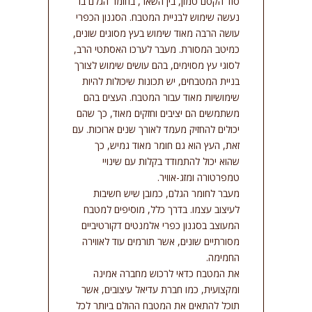
סוד הקסם טמון, בין השאר, בחומר הגלם בו
נעשה שימוש לבניית המטבח. הסגנון הכפרי
עושה הרבה מאוד שימוש בעץ מסוגים שונים,
כמיטב המסורת. מעבר לערכו האסתטי הרב,
לסוגי עץ מסוימים, בהם עושים שימוש לצורך
בניית המטבחים, יש תכונות שיכולות להיות
שימושיות מאוד עבור המטבח. העצים בהם
משתמשים הם יציבים וחזקים מאוד, כך שהם
יכולים להחזיק מעמד לאורך שנים ארוכות. עם
זאת, העץ הוא גם חומר מאוד גמיש, כך
שהוא יכול להתמודד בקלות עם שינויי
טמפרטורה ומזג-אוויר.
מעבר לחומר הגלם, כמובן שיש חשיבות
לעיצוב עצמו. בדרך כלל, מוסיפים למטבח
המעוצב בסגנון כפרי אלמנטים דקורטיביים
מסורתיים שונים, אשר תורמים עוד לאווירה
החמימה.
את המטבח כדאי לרכוש מחברה אמינה
ומקצועית, כמו חברת עדיאל עיצובים, אשר
תוכל להתאים את המטבח ההולם ביותר לכל