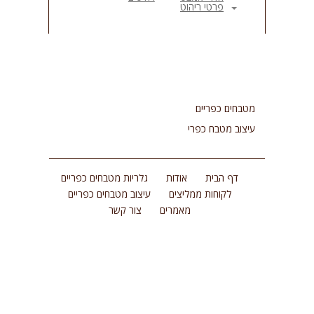
פרטי ריהוט
קו תחתון קישורים
format_underlined
סמן קישורים
font_download
אפס
cached
את
כל
מטבחים כפריים
האפשרויות
עיצוב מטבח כפרי
דף הבית
אודות
גלריות מטבחים כפריים
לקוחות ממליצים
עיצוב מטבחים כפריים
מאמרים
צור קשר