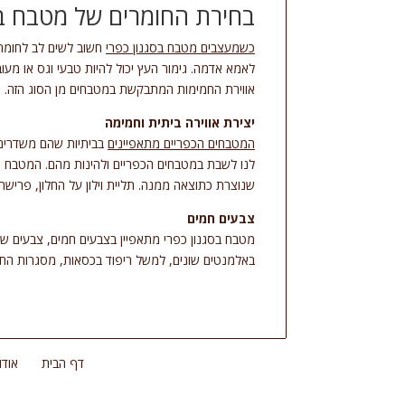
בחירת החומרים של מטבח בס
כשמעצבים מטבח בסגנון כפרי
חשוב לשים לב לחומרי
לאמא אדמה. גימור העץ יכול להיות טבעי וגס או מעו
אווירת החמימות המתבקשת במטבחים מן הסוג הזה. יש
יצירת אווירה ביתית וחמימה
המטבחים הכפריים מתאפיינים
בביתיות שהם משדרים ל
לנו לשבת במטבחים הכפריים ולהינות מהם. המטבח הכ
שנוצרת כתוצאה ממנה. תליית וילון על החלון, פרישת 
צבעים חמים
מטבח בסגנון כפרי מתאפיין בצבעים חמים, צבעים שקר
באלמנטים שונים, למשל ריפוד בכסאות, מסגרות החלונו
דף הבית
אודו