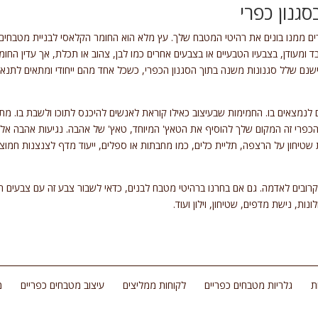
גנון כפרי
ם ממנו בונים את רהיטי המטבח שלך. עץ מלא הוא החומר הקלאסי לבניית מטבחים 
בד ומעודן, בצבעיו הטבעיים או בצבעים אחרים כמו לבן, צהוב או תכלת, אך עדין הח
נם שלל סגנונות משנה בתוך הסגנון הכפרי, כשכל אחד מהם ייחודי ומתאים לתנאי
נמצאים בו. החמימות שבעיצוב כאילו קוראת לאנשים להיכנס לתוכו ולשבת בו. מתו
פרי זה המקום שלך להוסיף את הטאץ' המיוחד, טאץ' של אהבה. נגיעות אהבה אלה, ג
שטיחון על הרצפה, תליית כלים, כמו מחבתות או ספלים, ייעוד מדף לצנצנות חמוצים 
ובים לאדמה. גם אם בחרנו ברהיטי מטבח לבנים, כדאי לשבור צבע זה עם צבעים חמים 
ת, נישת מדפים, שטיחון, וילון ועוד.
ת
גלריות מטבחים כפריים
לקוחות ממליצים
עיצוב מטבחים כפריים
מ