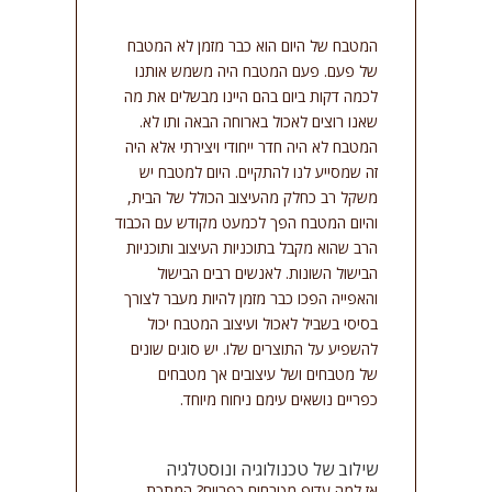
סמן קישורים
font_download
המטבח של היום הוא כבר מזמן לא המטבח
אפס
cached
של פעם. פעם המטבח היה משמש אותנו
את
לכמה דקות ביום בהם היינו מבשלים את מה
כל
שאנו רוצים לאכול בארוחה הבאה ותו לא.
האפשרויות
המטבח לא היה חדר ייחודי ויצירתי אלא היה
זה שמסייע לנו להתקיים. היום למטבח יש
משקל רב כחלק מהעיצוב הכולל של הבית,
והיום המטבח הפך לכמעט מקודש עם הכבוד
הרב שהוא מקבל בתוכניות העיצוב ותוכניות
הבישול השונות. לאנשים רבים הבישול
והאפייה הפכו כבר מזמן להיות מעבר לצורך
בסיסי בשביל לאכול ועיצוב המטבח יכול
להשפיע על התוצרים שלו. יש סוגים שונים
של מטבחים ושל עיצובים אך מטבחים
כפריים נושאים עימם ניחוח מיוחד.
שילוב של טכנולוגיה ונוסטלגיה
אז למה עדיף
מטבחים כפריים
? המתכת