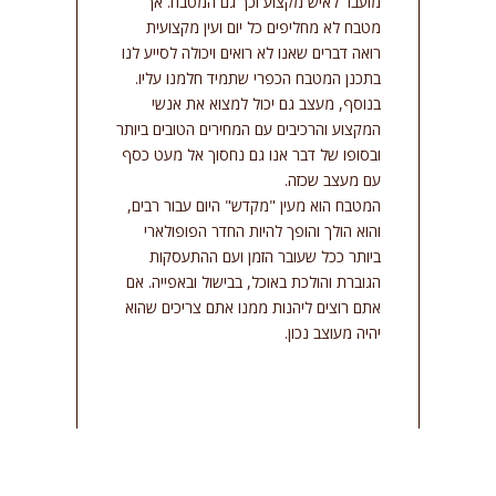
מועבר לאיש מקצוע וכך גם המטבח. אך
מטבח לא מחליפים כל יום ועין מקצועית
רואה דברים שאנו לא רואים ויכולה לסייע לנו
בתכנן המטבח הכפרי שתמיד חלמנו עליו.
בנוסף, מעצב גם יכול למצוא את אנשי
המקצוע והרכיבים עם המחירים הטובים ביותר
ובסופו של דבר אנו גם נחסוך אל מעט כסף
עם מעצב שכזה.
המטבח הוא מעין "מקדש" היום עבור רבים,
והוא הולך והופך להיות החדר הפופולארי
ביותר ככל שעובר הזמן ועם ההתעסקות
הגוברת והולכת באוכל, בבישול ובאפייה. אם
אתם רוצים ליהנות ממנו אתם צריכים שהוא
יהיה מעוצב נכון.