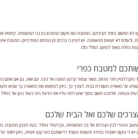
 לא החשוב ביותר מביניהם. המטבח הוא מקום המפגש בין בני המשפחה. קיימות אפשר
 ולעולם לא יוצאים מהאופנה. יש לציין כי ברבים מן הבתים המודרניים, המטבח אינ
ות גדולה מאוד לעיצוב החלל כולו.
ותכם למטבח כפרי
יתן לדמיין חדר מרווח, מואר וצמוד קרקע הפונה אל גינה. עם זאת, גם אם אתם גרי
ישפיע על האווירה השוררת בבית. לצורך כך, ניתן להתאים את התאורה כך שהיא תיצו
בעית ונעימה. אלמנט חשוב נוסף שיש לתת עליו את הדעת הינו ניצול נכון של החלל
רכים שלכם ואל הבית שלכם
העיצוב הכפרי לבין הצרכים של בני המשפחה, וכן לגודל החלל. בעת תכנון המטבח,
יש די מקום ישיבה? במידה והשטח העומד לרשותכם הינו קטן יחסית, ניתן לוותר על