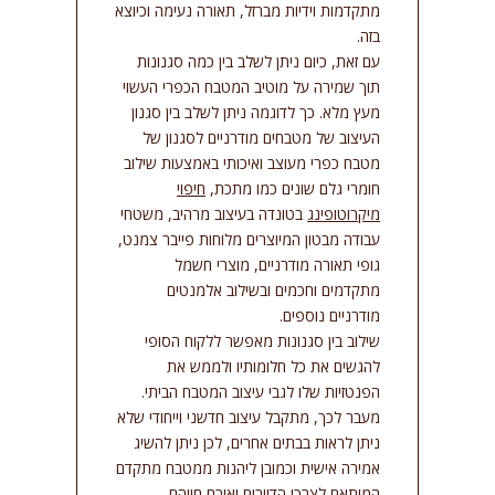
מתקדמות וידיות מברזל, תאורה נעימה וכיוצא
בזה.
עם זאת, כיום ניתן לשלב בין כמה סגנונות
תוך שמירה על מוטיב המטבח הכפרי העשוי
מעץ מלא. כך לדוגמה ניתן לשלב בין סגנון
העיצוב של מטבחים מודרניים לסגנון של
מטבח כפרי מעוצב ואיכותי באמצעות שילוב
חומרי גלם שונים כמו מתכת,
חיפוי
מיקרוטופינג
בטונדה בעיצוב מרהיב, משטחי
עבודה מבטון המיוצרים מלוחות פייבר צמנט,
גופי תאורה מודרניים, מוצרי חשמל
מתקדמים וחכמים ובשילוב אלמנטים
מודרניים נוספים.
שילוב בין סגנונות מאפשר ללקוח הסופי
להגשים את כל חלומותיו ולממש את
הפנטזיות שלו לגבי עיצוב המטבח הביתי.
מעבר לכך, מתקבל עיצוב חדשני וייחודי שלא
ניתן לראות בבתים אחרים, לכן ניתן להשיג
אמירה אישית וכמובן ליהנות ממטבח מתקדם
המותאם לצרכי הדיירים ואורח חייהם.