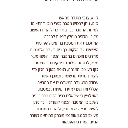
קו עיצובי מוגדר מראש
כיום, ניתן לרכוש מטבח כפרי מוכן ולהתאימו
למידות המטבח בבית, אך כדי ליהנות מעיצוב
מקורי ומלהיב מומלץ לפנות לחברה
המתכננת את המטבח בהתאם להעדפות
האישיות של הלקוח. כך ניתן לשלב אלמנטים
מודרניים וחכמים במטבח הכפרי העשוי מעץ
מלא, לדוגמה שילוב חיפוי קירות בהתאמה
לקו העיצובי המנחה, רצפת בטון מוחלק כדי
ליצור ניגודיות מרשימה, וכמובן משטחי
עבודה מבטונדה המשדרגים את המראה
הכללי ותורמים לאווירה מיוחדת במטבח.
ראוי לציין כי ישראלים רבים הבינו כבר כי ניתן
לשלב בין המטבח הכפרי למודרני, וכך ניתן
להשיג מראה יוצא דופן, וליהנות ממטבח
מעוצב בסגנון אותנטי מובהק המותאם לאורח
החיים המודרני והעכשווי.