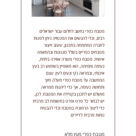
סמן קישורים
font_download
אפס
cached
את
כל
מטבח כפרי נחשב לחלום עבור ישראלים
האפשרויות
רבים, וכדי להגשים את הפנטזיה ניתן לפנות
לחברה המתמחה בתכנון, עיצוב וייצור
מטבחים כפריים בשלל סגנונות ובהתאמה
אישית. מטבח כפרי משרה אווירה ביתית,
נעימה וחמימה, הוא מאופיין בשימוש רב בעץ
איכותי, ובמראה נקי ונעים לעין. עצם
המחשבה על מטבח כפרי מעלה חיוך
ותחושה נעימה, אך כדי ליהנות ממראה
מושלם יש לתכנן בקפידה את המטבח. לכן,
יש לבחור כל פרט ופרט בתשומת לב מרבית
כדי ליצור הרמוניה במטבח וכדי להבטיח
נוחות מרבית לדיירים.
מטבח כפרי מעץ מלא