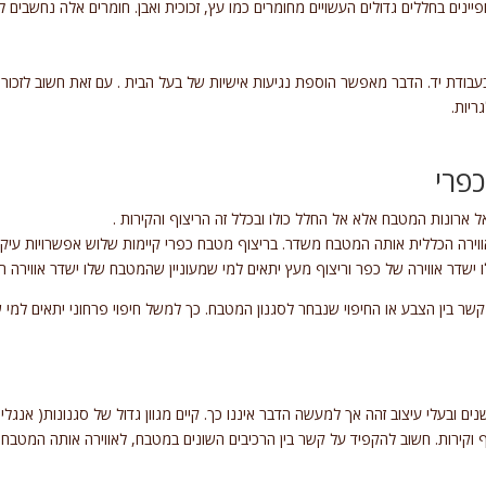
ים בחללים גדולים העשויים מחומרים כמו עץ, זכוכית ואבן. חומרים אלה נחשבים לע
בודת יד. הדבר מאפשר הוספת נגיעות אישיות של בעל הבית . עם זאת חשוב לזכור
ריות.
כפרי
ארונות המטבח אלא אל החלל כולו ובכלל זה הריצוף והקירות .
וירה הכללית אותה המטבח משדר. בריצוף מטבח כפרי קיימות שלוש אפשרויות עיקריו
ישדר אווירה של כפר וריצוף מעץ יתאים למי שמעוניין שהמטבח שלו ישדר אווירה ח
 קשר בין הצבע או החיפוי שנבחר לסגנון המטבח. כך למשל חיפוי פרחוני יתאים למי 
ם ובעלי עיצוב זהה אך למעשה הדבר איננו כך. קיים מגוון גדול של סגנונות( אנגלי
ף וקירות. חשוב להקפיד על קשר בין הרכיבים השונים במטבח, לאווירה אותה המטבח 