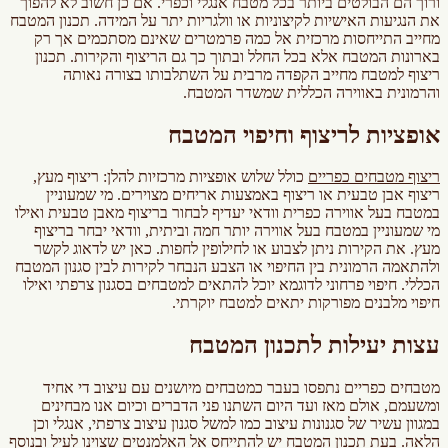
ורוך הם הבולטים ביותר בכל מטבח אנגלי וכפרי. אם כן חשוב לא להפוך
את הנגיעות האישיות לקיצוניות או וולגריות יתר על המידה. תכנון המטבח
מחייב התייחסות מרכזית אל כמה פרמטרים שאינם מסתכמים אך רק
בארונות המטבח אלא בכל החלל ובתוך כך גם הריצוף והקירות. תכנון
ריצוף למטבח מחייב הקפדה מרבית על השתלבותו בצורה נאותה
והרמונית באווירה הכללית שמשדר המטבח.
אופציות לריצוף וחיפוי המטבח
ריצוף מ
טבחים כפריים
כולל שלוש אופציות מרכזיות להלן: ריצוף מעץ,
ריצוף אבן טבעית או ריצוף באמצעות אריחים מצוירים. מי שמעוניין
במטבח בעל אווירה כפרית וודאי יעדיף לבחור בריצוף מאבן טבעית ואילו
מי שמעוניין במטבח בעל אווירה יותר חמה וביתית, וודאי יבחר בריצוף
מעץ. את הקירות ניתן לצבוע או לחילופין לחפות. כאן יש לדאוג לקשר
ולהתאמה הרמונית בין החיפוי או הצבע הנבחר לקירות לבין סגנון המטבח
הכללי. חיפוי פרחוני לדוגמא יוכל להתאים למטבחים בסגנון צרפתי ואילו
חיפוי מלבנים מפורקות יתאים למטבח יוקרתי.
עצות יעילות לתכנון המטבח
מטבחים כפריים נתפסו בעבר כמטבחים מיושנים עם עיצוב די אחיד
ומשעמם, אולם מאז ועד היום השתנו פני הדברים וכיום אנו מבחינים
במגוון עשיר של סגנונות עיצוב כמו למשל סגנון עיצוב צרפתי, אנגלי וכן
הלאה. בעת תכנון המטבח יש להתייחס אל האלמנטים שצוינו לעיל ובנוסף