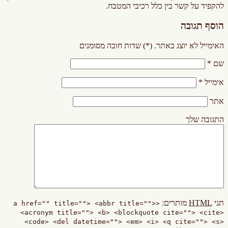
להקפיד על קשר בין כלל רכיבי המטבח.
הוסף תגובה
האימייל לא יוצג באתר.
(
*
) שדות חובה מסומנים
שם
*
אימייל
*
אתר
התגובה שלך
תגי
HTML
מותרים:
<a href="" title=""> <abbr title="">
<acronym title=""> <b> <blockquote cite=""> <cite>
<code> <del datetime=""> <em> <i> <q cite=""> <s>