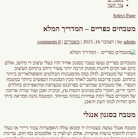
צור קשר
Select Page
מטבחים כפריים – המדריך המלא
admin
by
| דצמבר 16, 2015 |
מאמרים
|
0 comments
מטבחים כפריים נעשו בעבר בסגנון אחיד והיו בעלי עיצוב די מיושן, אולם
כיום אנו זוכים ליהנות ממגוון הרבה יותר עשיר ורחב בתחום העיצוב
הכפרי של מטבחים. להלן כמה מהסגנונות הבולטים והפופולאריים ביותר
בתחום. סגנון פרובנס נחשב לאחד מבין הסגנונות הנפוצים ביותר במטבח
הכפרי. אלו מטבחים שמיוצרים בפרובנס שבצרפת ומתאפיינים בחללים
רחבי ידיים, חומרי גלם מגוונים דוגמת עץ, זכוכית ואבן ועוד שורה ארוכה
של חומרים בעלי רמת עמידות גבוהה במיוחד. המטבח נהנה ממראה ביתי
וחם תודות לגווני העץ והאבן.
מטבח בסגנון אנגלי
מטבח אנגלי נעשה בעבודת יד ומכאן עולה האפשרות עבור דיירי או בעלי
הבית להוסיף נגיעות אישיות. אולם יש לציין כי אלמנטים כמו חום, עדינות