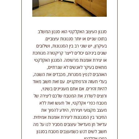
סמן קישורים
font_download
אפס
cached
את
סגנון העיצוב האקלקטי הוא סגנון המשלב
כל
האפשרויות
בתוכו שניים או יותר סגנונות עיצוביים.
בעיקרון, יש שוני רב בין הסגנונות, ושילובים
שונים ביניהם יכולים לייצר קריקטורה מגוחכת
או יצירת אומנות מרשימה. הסגנון האקלקטי
מתאים בעיקר לאנשים לא שגרתיים,
האוהבים לנפץ מסגרות, מכבדים את השונה,
בעלי תעוזה והרפתקניים. עם זאת חשוב מאוד
להיות זהירים. אם אתם מעוניינים בשינוי,
ורוצים לשדרג את המטבח שלכם ליצירה של
מטבח כפרי אקלקטי, אל תעשו זאת ללא
מעצב מקצועי ויצירתי, היודע להפוך את
החיבור בין הסגנונות ליצירת אומנות אמיתית.
עדיאל חן מעדיאל עיצובים מסביר לנו על מה
חשוב לשים דגש כשמעצבים מטבח בסגנון
כפרי אקלקטי.