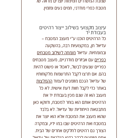
שמנת המשדרים חמימות יוצרים מראה של
מטבח כפרי מודרני, חמים נעים ומזמין.
עיצוב מקצועי בשילוב ייצור רהיטים
בעבודת יד
כל הרהיטים הוכנו ע"י מעצב המטבח –
עדיאל חן, במקצועיות רבה, בהשקעה
ובמומחיות. עדיאל
מומחה לשילוב מטבחים
כפריים
עם אביזרים מודרניים, מעצב מטבחים
כפריים שנעים לבשל, לאכול או פשוט להיות
בהם. אם תרצו לקבל התרשמות מלקוחותיו
של עדיאל הנכם מוזמנים לעמוד
ההמלצות
באתר כדי לקבל חוות דעת אישית. לא כל
מעצב הוא זה שגם מכין בעבודת יד את
הרהיטים אותם הוא בוחר למטבח, ודווקא כאן
מתבטאת הייחודיות של עדיאל. לא בלבד
שהוא מעצב את המטבח אלא הוא יוצר את
במטבח ואת הרהיטים שבו במו ידיו, ובמקרה
הצורך גם רהיטים לחלקים אחרים של הבית.
אתם מוזמנים לבקר בדפי
הגלריות
של עדיאל