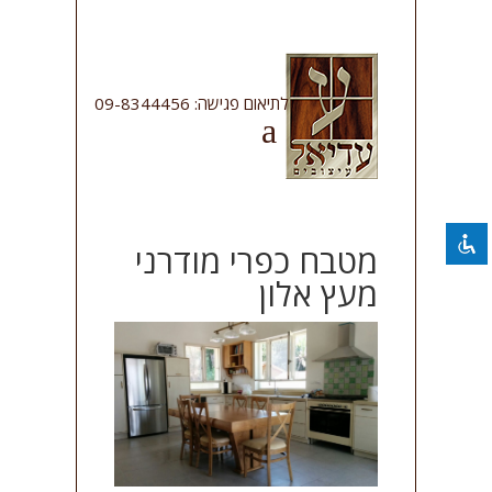
השבת את ההבזקים
visibility_off
לתיאום פגישה: 09-8344456
סמן כותרות
title
צבע רקע
settings
להקטין את התצוגה
zoom_out
התקרב
zoom_in
מטבח כפרי מודרני
הקטן את הגופן
מעץ אלון
remove_circle_outline
הגדל את הגופן
add_circle_outline
גופן קריא
spellcheck
ניגודיות בהירה
brightness_high
ניגודיות כהה
brightness_low
קו תחתון קישורים
format_underlined