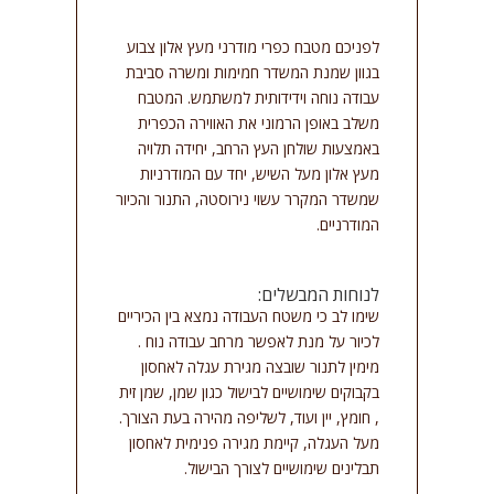
סמן קישורים
font_download
לפניכם מטבח כפרי מודרני מעץ אלון צבוע
אפס
cached
בגוון שמנת המשדר חמימות ומשרה סביבת
את
עבודה נוחה וידידותית למשתמש. המטבח
כל
משלב באופן הרמוני את האווירה הכפרית
האפשרויות
באמצעות שולחן העץ הרחב, יחידה תלויה
מעץ אלון מעל השיש, יחד עם המודרניות
שמשדר המקרר עשוי נירוסטה, התנור והכיור
המודרניים.
לנוחות המבשלים:
שימו לב כי משטח העבודה נמצא בין הכיריים
לכיור על מנת לאפשר מרחב עבודה נוח .
מימין לתנור שובצה מגירת עגלה לאחסון
בקבוקים שימושיים לבישול כגון שמן, שמן זית
, חומץ, יין ועוד, לשליפה מהירה בעת הצורך.
מעל העגלה, קיימת מגירה פנימית לאחסון
תבלינים שימושיים לצורך הבישול.